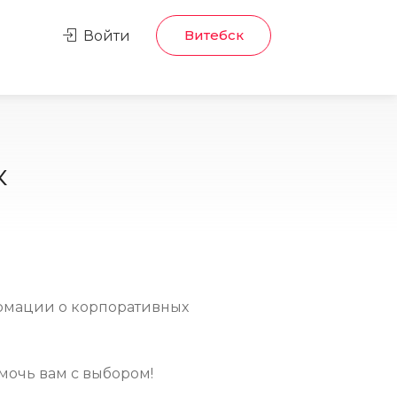
Витебск
Войти
к
рмации о корпоративных
мочь вам с выбором!